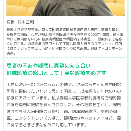
院長
鈴木正和
愛媛大学医学部卒業。同大学附属病院眼科で緑内障を専門に研鑽を積み、
愛媛労災病院、市立八幡浜総合病院眼科医長等を経て2007年開業。緑内障
や白内障治療を中心に糖尿病網膜症や網膜硝子体疾患、一般眼科まで幅広
く対応する。地域医療の窓口として丁寧な医療を行うのがモットー。院内
にはクラシックを流し心地よい空間づくりにも配慮。趣味はトロンボーン
演奏。
患者の不安や疑問に真摯に向き合い
地域医療の窓口として丁寧な診療をめざす
小さい頃からなじみのあるこの地で、地域の皆さんに専門的な
医療を提供したいという思いで開業し、以来幅広い年代の方の
診療にあたっています。私は愛媛大学医学部附属病院で緑内障
治療を専門に経験を積んできました。その経験を生かし、緑内
障はもちろん白内障の日帰り手術、糖尿病網膜症、斜視や弱
視、コンタクトレンズの処方、眼精疲労やドライアイなど、目
に関するさまざまな悩みに対応しています。